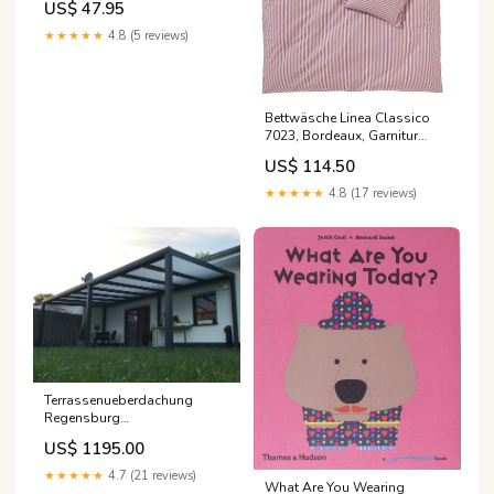
US$ 47.95
★★★★★
4.8 (5 reviews)
Bettwäsche Linea Classico
7023, Bordeaux, Garnitur
200x200 + 2x 80x80 cm
US$ 114.50
Shopper
★★★★★
4.8 (17 reviews)
Terrassenueberdachung
Regensburg
Terrassenüberdachung Alu
US$ 1195.00
1050 cm x 450 cm
Polycarbonat
★★★★★
4.7 (21 reviews)
What Are You Wearing