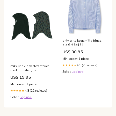
only girls kogsmilla bluse
bla Größe:164
US$ 30.95
Min. order: 1 piece
4.1 (7 reviews)
★★★★★
mikk line 2 pak elefanthuer
med monster gron
Sold :
Login>>
Größe:122/128
US$ 19.95
Min. order: 1 piece
4.8 (22 reviews)
★★★★★
Sold :
Login>>