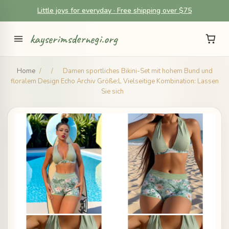
Little joys for everyday · Free shipping over $75
kayserimsdernegi.org
Home
/
/
Damen sportliches Bikini-Set mit hohem Bund und
floralem Design Echo Archiv Größe:L Vielseitige Kombination: Lassen
Sie sich