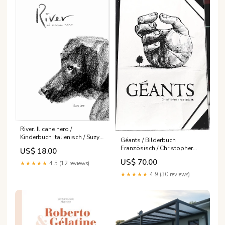
River. Il cane nero /
Kinderbuch Italienisch / Suzy
Géants / Bilderbuch
Lee 978-1-59270-145-2
Französisch / Christopher
US$ 18.00
Hittinger Companhia das
US$ 70.00
★★★★★
4.5 (12 reviews)
letras
★★★★★
4.9 (30 reviews)