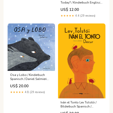
Today? / Kinderbuch Englisch
/ Janik Coat / Bernard Duisit
US$ 12.00
Polnisch
★★★★★
4.4 (29 reviews)
Osa y Lobo / Kinderbuch
Spanisch / Daniel Salmieri
Book Island
US$ 20.00
★★★★★
4.8 (29 reviews)
Iván el Tonto Lev Tolstói /
Bilderbuch Spanisch /
Guillermo Decurgez (Decur)