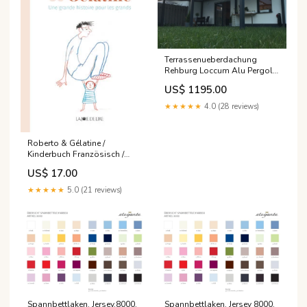
Terrassenueberdachung
Rehburg Loccum Alu Pergola
Bioclimatic Freistehend nach
US$ 1195.00
maß kaufen
★★★★★
4.0 (28 reviews)
Roberto & Gélatine /
Kinderbuch Französisch /
Albertine / Germano Zullo
US$ 17.00
Geld
★★★★★
5.0 (21 reviews)
Spannbettlaken, Jersey,8000,
Spannbettlaken, Jersey 8000,