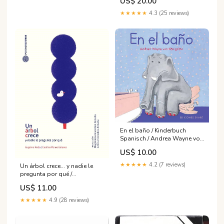
US$ 20.00
Laura Wittner
★★★★★
4.3 (25 reviews)
En el baño / Kinderbuch
Spanisch / Andrea Wayne von
Königslöw Lokomotive
US$ 10.00
★★★★★
4.2 (7 reviews)
Un árbol crece... y nadie le
pregunta por qué /
Kinderbuch Spanisch /
US$ 11.00
Eugénio Roda / Cecilia
Afonso Esteves Gaëtan
★★★★★
4.9 (28 reviews)