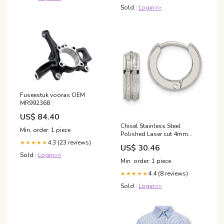
Sold :
Login>>
Fuseestuk vooras OEM
MR992368
US$ 84.40
Chisel Stainless Steel
Min. order: 1 piece
Polished Laser cut 4mm
Hinged Hoop Earrings
4.3 (23 reviews)
★★★★★
US$ 30.46
Amethyst
Sold :
Login>>
Min. order: 1 piece
4.4 (8 reviews)
★★★★★
Sold :
Login>>