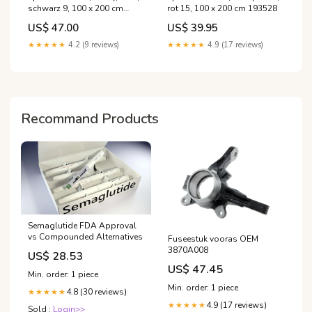
schwarz 9, 100 x 200 cm
rot 15, 100 x 200 cm 193528
193210
US$ 47.00
US$ 39.95
★★★★★
4.2 (9 reviews)
★★★★★
4.9 (17 reviews)
Recommand Products
Semaglutide FDA Approval
vs Compounded Alternatives
Fuseestuk vooras OEM
3870A008
US$ 28.53
US$ 47.45
Min. order: 1 piece
Min. order: 1 piece
4.8 (30 reviews)
★★★★★
4.9 (17 reviews)
★★★★★
Sold :
Login>>